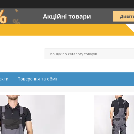
акти
Поверення та обмін