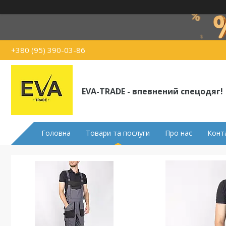
+380 (95) 390-03-86
EVA-TRADE - впевнений спецодяг!
Головна
Товари та послуги
Про нас
Конт