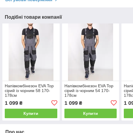
Подібні товари компанії
Напівкомбінезон EVA Top
Напівкомбінезон EVA Top
Напі
сірий із чорним 58 170-
сірий із чорним 54 170-
сіри
178см
178см
178
1 099
1 099
1 0
₴
₴
Купити
Купити
Про нас