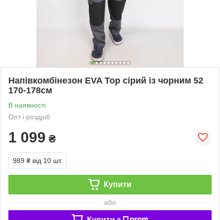
Напівкомбінезон EVA Top сірий із чорним 52
170-178см
В наявності
Опт і роздріб
1 099
₴
989 ₴
від 10 шт.
Купити
або
Купити з