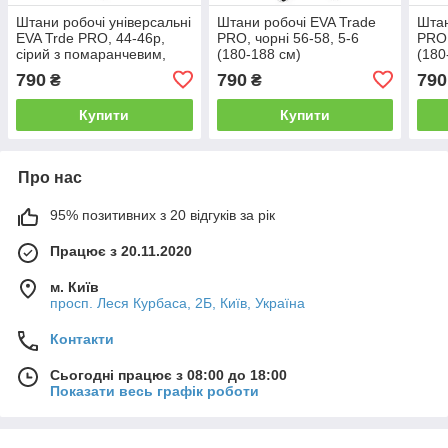
Штани робочі універсальні
Штани робочі EVA Trade
Штан
EVA Trde PRO, 44-46р,
PRO, чорні 56-58, 5-6
PRO,
сірий з помаранчевим,
(180-188 см)
(180
зріст 5-6 (180-188см)
790
790
790
₴
₴
Купити
Купити
Про нас
95% позитивних з 20 відгуків за рік
Працює з 20.11.2020
м. Київ
просп. Леся Курбаса, 2Б, Київ, Україна
Контакти
Сьогодні працює з 08:00 до 18:00
Показати весь графік роботи