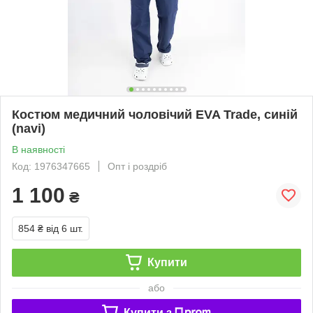
Костюм медичний чоловічий EVA Trade, синій
(navi)
В наявності
Код: 1976347665
Опт і роздріб
1 100
₴
854 ₴
від 6 шт.
Купити
або
Купити з