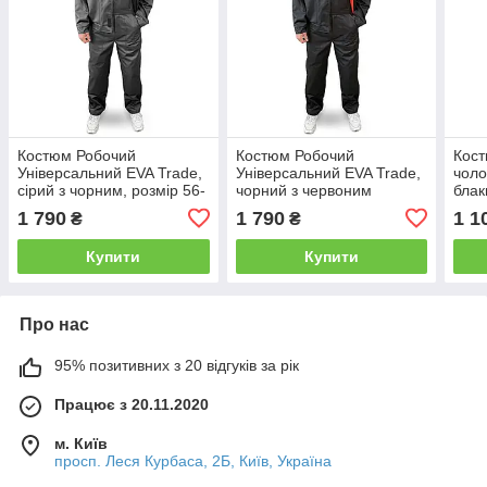
Костюм Робочий
Костюм Робочий
Кос
Універсальний EVA Trade,
Універсальний EVA Trade,
чоло
сірий з чорним, розмір 56-
чорний з червоним
блак
58, рост 3-4 (170-178см)
1 790
1 790
1 1
₴
₴
Купити
Купити
Про нас
95% позитивних з 20 відгуків за рік
Працює з 20.11.2020
м. Київ
просп. Леся Курбаса, 2Б, Київ, Україна