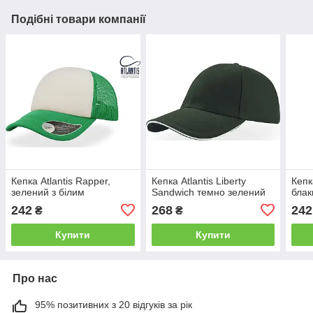
Подібні товари компанії
Кепка Atlantis Rapper,
Кепка Atlantis Liberty
Кепк
зелений з білим
Sandwich темно зелений
блак
242
268
242
₴
₴
Купити
Купити
Про нас
95% позитивних з 20 відгуків за рік