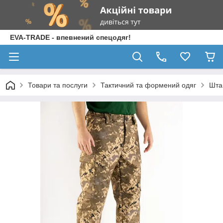
EVA-TRADE - впевнений спецодяг!
Товари та послуги
Тактичний та формений одяг
Штан