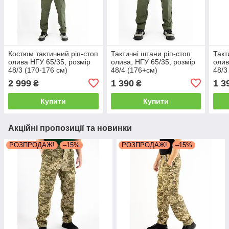
Костюм тактичний ріп-стоп
Тактичні штани ріп-стоп
Такт
олива НГУ 65/35, розмір
олива, НГУ 65/35, розмір
олив
48/3 (170-176 см)
48/4 (176+см)
48/3
2 999
1 390
1 3
₴
₴
Купити
Купити
Акційні пропозиції та новинки
РОЗПРОДАЖ!
–15%
РОЗПРОДАЖ!
–15%