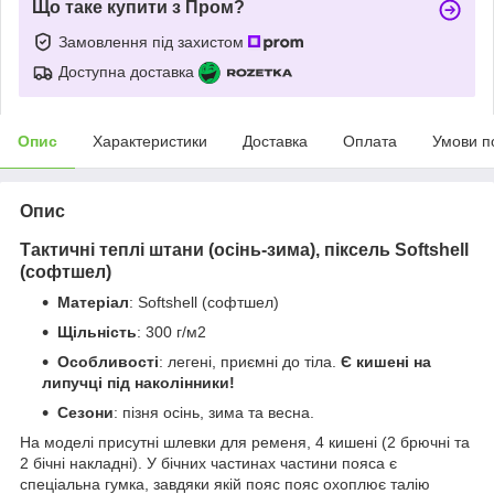
Що таке купити з Пром?
Замовлення під захистом
Доступна доставка
Опис
Характеристики
Доставка
Оплата
Умови п
Опис
Тактичні теплі штани (осінь-зима), піксель Softshell
(софтшел)
Матеріал
: Softshell (софтшел)
Щільність
: 300 г/м2
Особливості
: легені, приємні до тіла.
Є кишені на
липучці під наколінники!
Сезони
: пізня осінь, зима та весна.
На моделі присутні шлевки для ременя, 4 кишені (2 брючні та
2 бічні накладні). У бічних частинах частини пояса є
спеціальна гумка, завдяки якій пояс пояс охоплює талію