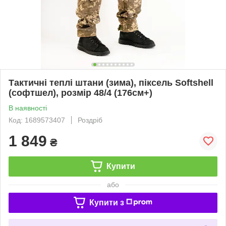
Тактичні теплі штани (зима), піксель Softshell
(софтшел), розмір 48/4 (176см+)
В наявності
Код: 1689573407
Роздріб
1 849
₴
Купити
або
Купити з